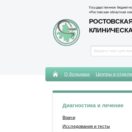
Государственное бюджетно
«Ростовская областная кл
РОСТОВСКАЯ
КЛИНИЧЕСК
О больнице
Центры и отдел
Консультативная поликлиника
Поликлиника Кардиохирургического
центра
Диагностика и лечение
Центры
Врачи
Отделения
Исследования и тесты
Лаборатории