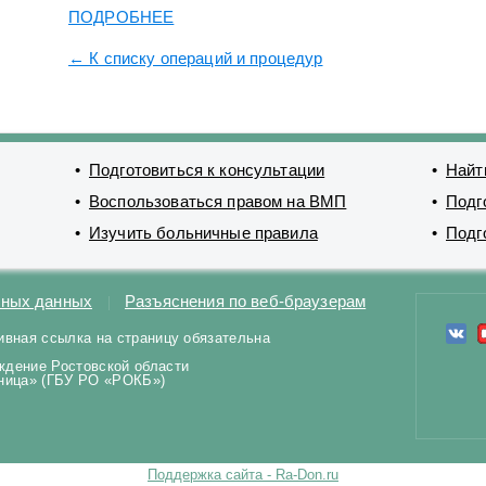
ПОДРОБНЕЕ
← К списку операций и процедур
Подготовиться к консультации
Найт
Воспользоваться правом на ВМП
Подг
Изучить больничные правила
Подг
ьных данных
Разъяснения по веб-браузерам
ивная ссылка на страницу обязательна
ждение Ростовской области
ьница» (ГБУ РО «РОКБ»)
Поддержка сайта - Ra-Don.ru