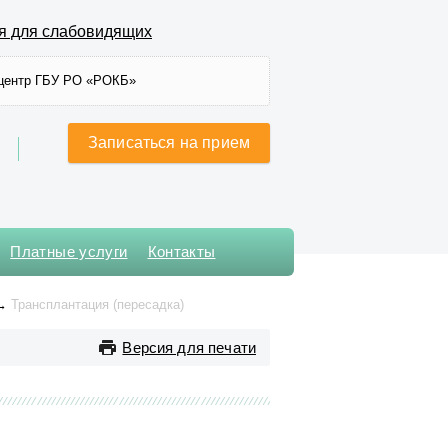
я для слабовидящих
центр ГБУ РО «РОКБ»
Записаться на прием
Платные услуги
Контакты
Хирургического лечения
→
Трансплантация (пересадка)
сложных нарушений ритма
сердца и
Версия для печати
электрокардиостимуляции
Хирургическое № 1
Хирургическое № 2
Хирургическое № 3