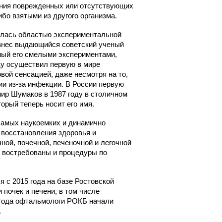
ения поврежденных или отсутствующих
ибо взятыми из другого организма.
Челюстно-лицевой хирургии
Экстренной и плановой
валась областью экспериментальной
консультативной медицинской
ки
е внес выдающийся советский ученый
помощи
ный его смелыми экспериментами,
с
ду осуществил первую в мире
Эндоскопическое
вой сенсацией, даже несмотря на то,
ии из-за инфекции. В России первую
ир Шумаков в 1987 году в столичном
орый теперь носит его имя.
 самых наукоемких и динамично
восстановления здоровья и
ой, почечной, печеночной и легочной
е востребованы и процедуры по
я с 2015 года на базе Ростовской
и
почек и печени, в том числе
 года офтальмологи РОКБ начали
.
ки