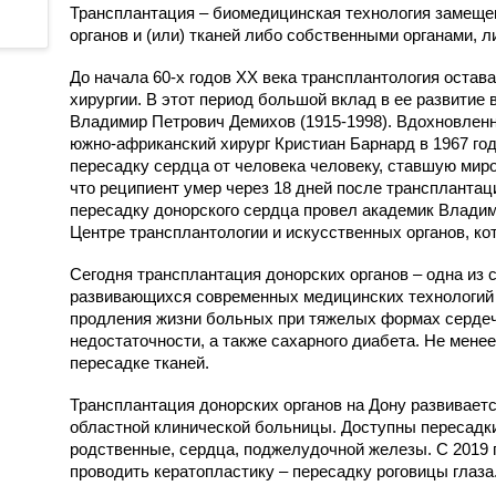
Противоопухолевой
Анестезиологии-реанимации
Трансплантация – биомедицинская технология замещ
координации донорства
лекарственной терапии
для взрослого населения № 3
органов и (или) тканей либо собственными органами, л
Пульмонологическое
Гастроэнтерологическое
До начала 60-х годов ХХ века трансплантология оста
Радионуклидной диагности
Гематологическое
хирургии. В этот период большой вклад в ее развити
Владимир Петрович Демихов (1915-1998). Вдохновлен
Рентгенодиагностическое (
Кардиологическое
южно-африканский хирург Кристиан Барнард в 1967 го
кабинетами КТ, МРТ)
Кардиологическое для
пересадку сердца от человека человеку, ставшую миро
Рентгенохирургических
больных с острым
что реципиент умер через 18 дней после трансплантац
методов диагностики и
коронарным синдромом
пересадку донорского сердца провел академик Владим
лечения № 1
Центре трансплантологии и искусственных органов, кот
Кардиохирургическое
Рентгенохирургических
Сегодня трансплантация донорских органов – одна из
Колопроктологии
методов диагностики и
развивающихся современных медицинских технологий 
лечения № 2
Мобильной кардиологической
продления жизни больных при тяжелых формах сердечн
помощи
недостаточности, а также сахарного диабета. Не мене
Травматологии и ортопедии
пересадке тканей.
Неврологическое
Трансфузиологии
Неврологическое для
Трансплантация донорских органов на Дону развиваетс
Ультразвуковой диагностик
больных с острыми
областной клинической больницы. Доступны пересадки 
Физиотерапевтическое
нарушениями мозгового
родственные, сердца, поджелудочной железы. С 2019
кровообращения
проводить кератопластику – пересадку роговицы глаза
Функциональной диагности