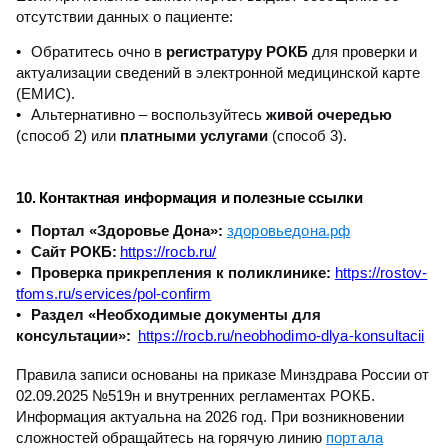
отсутствии данных о пациенте:
Обратитесь очно в
регистратуру РОКБ
для проверки и
актуализации сведений в электронной медицинской карте
(ЕМИС).
Альтернативно – воспользуйтесь
живой очередью
(способ 2) или
платными услугами
(способ 3).
10. Контактная информация и полезные ссылки
здоровьедона.рф
Портал «Здоровье Дона»:
https://rocb.ru/
Сайт РОКБ:
https://rostov-
Проверка прикрепления к поликлинике:
tfoms.ru/services/pol-confirm
Раздел «Необходимые документы для
https://rocb.ru/neobhodimo-dlya-konsultacii
консультации»:
Правила записи основаны на приказе Минздрава России от
02.09.2025 №519н и внутренних регламентах РОКБ.
Информация актуальна на 2026 год. При возникновении
портала
сложностей обращайтесь на горячую линию