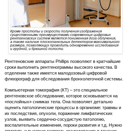
Кроме простоты и скорости получения изображения
существенными преимуществами современных цифровых
рентгеновских систем является пониженная доза облучения,
а также наличие плоскопанельных детекторов максимального
размера, позволяющих проводить одновременно исследования
и грудной, и брюшной полости.
Рентгеновские аппараты Phillips позволяют в кратчайшие
сроки выполнить рентгенограммы высокого качества. В
отделении также имеется малодозовый цифровой
флюорограф для обследования бронхолегочной системы.
Компьютерная томография (КТ) – это специальное
рентгеновское обследование, которое основывается на
«послойных» снимках тела. Она позволяет детально
оценить патологические процессы в организме: травмы и
их последствия, опухоли, поражение лимфатических
узлов, выявить сердечно-сосудистую патологию,
воспалительные изменения, пороки развития и т.д. Нужно
отметить и высокую скорость исследования: в течение