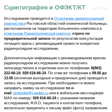
Сцинтиграфия и ОФЭКТ/КТ
Исследования проводятся в
Отделении радионуклидной
диагностики
Ростовской областной клинической больницы,
расположенном на территории больничного комплекса в
отдельном Радиологическом корпусе
,
строго по
предварительной записи
по результатам консультации
лечащего врача с рекомендацией провести конкретное
радионуклидное исследование.
Дополнительную информацию о рекомендованном врачом
радионуклидном исследовании можно получить
непосредственно в отделении или по телефонам:
8(863)
222-66-24
,
928 616-66-24
. По этим же телефонам
с 09.00 до
13.00
(исключая выходные и праздничные дни) проводится
запись на исследования. При необходимости можно
направить заявку на исследование
по e-
mail
:
orndrokb@yandex.ru
или в мобильном мессенджере
MAX по номеру:
928 616-66-24
с указанием названия
исследования, Ф.И.О. пациента и контактного телефона,
желательно прикрепить к письму файл (фото) направления