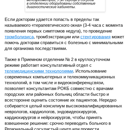
в отделении оборудованы собственные
диагностические кабинеты.
Если докторам удается попасть в пределы так
называемого «терапевтического окна» (3-4 часа с момента
появления первых симптомов недуга), то проведение
тромболизиса
, тромбэкстракции или
стентирования
может
помочь докторам справиться с болезнью с минимальными
для организма последствиями.
Также в Приемном отделении № 2 в круглосуточном
режиме работает консультативный отдел с
телемедицинскими технологиями
. Использование
современных компьютерных и телекоммуникационных
технологий, в том числе и видеоконференцсвязи,
позволяет консультантам РОКБ совместно с врачами
городских или районных больниц области быстро и
всесторонне оценить состояние их пациентов. Нередко
собирается целый консилиум высококвалифицированных
неврологов, кардиологов, эндовидеохирургов,
кардиохирургов и нейрохирургов, чтобы принять
взвешенное решение: срочно переводить больного в
Региональный сосудистый центр или провести