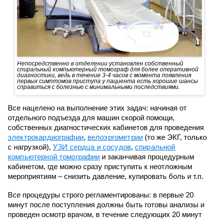
Непосредственно в отделении установлен собственный
спиральный компьютерный томограф для более оперативной
диагностики, ведь в течение 3-4 часов с момента появления
первых симптомов приступа у пациента есть хорошие шансы
справиться с болезнью с минимальными последствиями.
Все нацелено на выполнение этих задач: начиная от
отдельного подъезда для машин скорой помощи,
собственных диагностических кабинетов для проведения
электрокардиографии
,
велоэргометрии
(то же ЭКГ, только
с нагрузкой),
УЗИ сердца и сосудов
,
спиральной
компьютерной томографии
и заканчивая процедурным
кабинетом, где можно сразу приступить к неотложным
мероприятиям – снизить давление, купировать боль и т.п.
Все процедуры строго регламентированы: в первые 20
минут после поступления должны быть готовы анализы и
проведен осмотр врачом, в течение следующих 20 минут