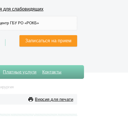
я для слабовидящих
центр ГБУ РО «РОКБ»
Записаться на прием
Платные услуги
Контакты
Хирургического лечения
ирургия
сложных нарушений ритма
сердца и
Версия для печати
электрокардиостимуляции
Хирургическое № 1
Хирургическое № 2
Хирургическое № 3