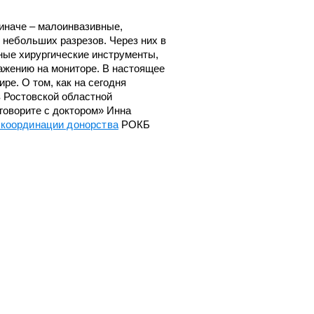
Челюстно-лицевой хирургии
 иначе – малоинвазивные,
 небольших разрезов. Через них в
Экстренной и плановой
ные хирургические инструменты,
консультативной медицинской
ки
ажению на мониторе. В настоящее
помощи
с
е. О том, как на сегодня
Эндоскопическое
в Ростовской областной
говорите с доктором» Инна
 координации донорства
РОКБ
и
ки