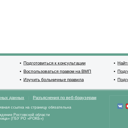
Подготовиться к консультации
Найт
Воспользоваться правом на ВМП
Подг
Изучить больничные правила
Подг
ьных данных
Разъяснения по веб-браузерам
ивная ссылка на страницу обязательна
ждение Ростовской области
ьница» (ГБУ РО «РОКБ»)