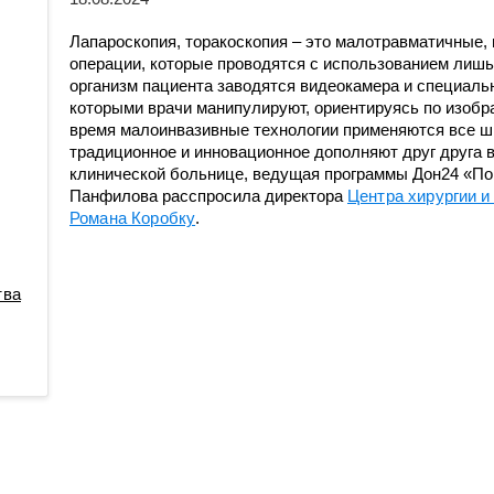
Противоопухолевой
Анестезиологии-реанимации
координации донорства
лекарственной терапии
для взрослого населения № 3
Лапароскопия, торакоскопия – это малотравматичные,
Пульмонологическое
Гастроэнтерологическое
операции, которые проводятся с использованием лишь
организм пациента заводятся видеокамера и специаль
Радионуклидной диагности
Гематологическое
которыми врачи манипулируют, ориентируясь по изобр
Рентгенодиагностическое (
Кардиологическое
время малоинвазивные технологии применяются все шир
кабинетами КТ, МРТ)
традиционное и инновационное дополняют друг друга 
Кардиологическое для
клинической больнице, ведущая программы Дон24 «По
Рентгенохирургических
больных с острым
Панфилова расспросила директора
Центра хирургии и
методов диагностики и
коронарным синдромом
Романа Коробку
.
лечения № 1
Кардиохирургическое
Рентгенохирургических
Колопроктологии
методов диагностики и
тва
лечения № 2
Мобильной кардиологической
помощи
Травматологии и ортопедии
Неврологическое
Трансфузиологии
Неврологическое для
Ультразвуковой диагностик
больных с острыми
Физиотерапевтическое
нарушениями мозгового
кровообращения
Функциональной диагности