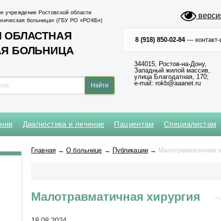
е учреждение Ростовской области
верси
иническая больница» (ГБУ РО «РОКБ»)
 ОБЛАСТНАЯ
8 (918) 850-02-84
— контакт-
АЯ БОЛЬНИЦА
344015, Ростов-на-Дону,
Западный жилой массив,
улица Благодатная, 170;
e-mail: rokb@aaanet.ru
ения
Диагностика и лечение
Пациентам
Специалистам
Нейрохирургическое
Кардиохирургический центр
Абдоминальной и
Клинико-диагностическая №1
Операционный блок № 1
Главная
→
О больнице
→
Публикации
→
Малотравматичная х
торакальной онкологии
Оториноларингологическое
Региональный сосудистый
Клинико-диагностическая №2
Операционный блок № 2
центр
Анестезиологии-реанимации
Офтальмологическое
для взрослого населения № 1
Центр медицины катастроф
Приемное № 1
Малотравматичная хирургия
Анестезиологии-реанимации
Центр неврологии
Приемное № 2
для взрослого населения № 2
Центр хирургии и
18.08.2024