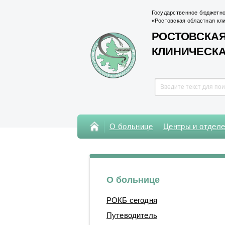
Государственное бюджетно
«Ростовская областная кл
РОСТОВСКАЯ
КЛИНИЧЕСК
О больнице
Центры и отдел
Консультативная поликлиника
Поликлиника Кардиохирургического
центра
О больнице
Центры
РОКБ сегодня
Отделения
Путеводитель
Лаборатории