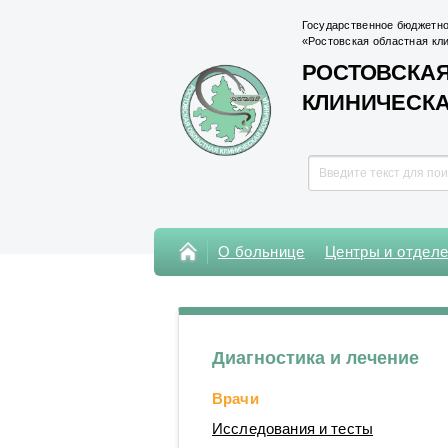
Государственное бюджетно
«Ростовская областная кл
РОСТОВСКАЯ
КЛИНИЧЕСК
О больнице
Центры и отдел
Консультативная поликлиника
Поликлиника Кардиохирургического
центра
Диагностика и лечение
Центры
Врачи
Отделения
Исследования и тесты
Лаборатории