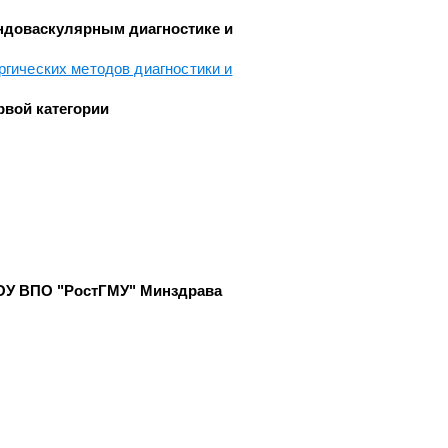
эндоваскулярным диагностике и
Челюстно-лицевой хирургии
Экстренной и плановой
ргических методов диагностики и
консультативной медицинской
ки
помощи
рвой категории
с
Эндоскопическое
ОУ ВПО "РостГМУ" Минздрава
и
ки