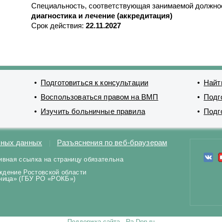
Специальность, соответствующая занимаемой должно
диагностика и лечение (аккредитация)
Срок действия:
22.11.2027
Подготовиться к консультации
Найт
Воспользоваться правом на ВМП
Подг
Изучить больничные правила
Подг
ьных данных
Разъяснения по веб-браузерам
ивная ссылка на страницу обязательна
ждение Ростовской области
ьница» (ГБУ РО «РОКБ»)
Поддержка сайта - Ra-Don.ru