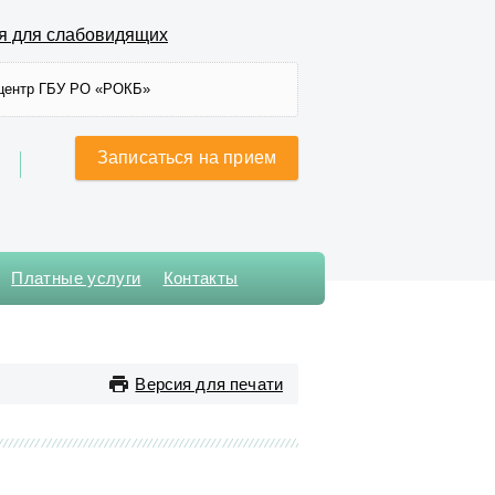
я для слабовидящих
центр ГБУ РО «РОКБ»
Записаться на прием
Платные услуги
Контакты
Хирургического лечения
сложных нарушений ритма
сердца и
Версия для печати
электрокардиостимуляции
Хирургическое № 1
Хирургическое № 2
Хирургическое № 3