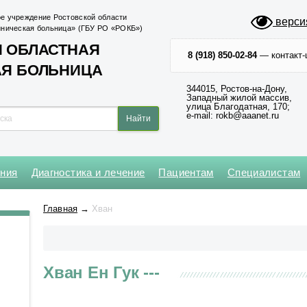
е учреждение Ростовской области
верси
иническая больница» (ГБУ РО «РОКБ»)
 ОБЛАСТНАЯ
8 (918) 850-02-84
— контакт-
АЯ БОЛЬНИЦА
344015, Ростов-на-Дону,
Западный жилой массив,
улица Благодатная, 170;
e-mail: rokb@aaanet.ru
ения
Диагностика и лечение
Пациентам
Специалистам
Нейрохирургическое
Кардиохирургический центр
Абдоминальной и
Клинико-диагностическая №1
Операционный блок № 1
Главная
→
Хван
торакальной онкологии
Оториноларингологическое
Региональный сосудистый
Клинико-диагностическая №2
Операционный блок № 2
центр
Анестезиологии-реанимации
Офтальмологическое
для взрослого населения № 1
Центр медицины катастроф
Приемное № 1
Хван Ен Гук ---
Анестезиологии-реанимации
Центр неврологии
Приемное № 2
для взрослого населения № 2
Центр хирургии и