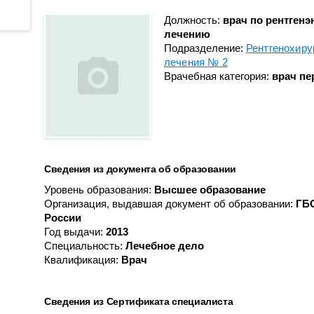
Противоопухолевой
Анестезиологии-реанимации
координации донорства
лекарственной терапии
для взрослого населения № 3
Должность:
врач по рентген
лечению
Пульмонологическое
Гастроэнтерологическое
Подразделение:
Рентгенохиру
Радионуклидной диагности
Гематологическое
лечения № 2
Врачебная категория:
врач пе
Рентгенодиагностическое (
Кардиологическое
кабинетами КТ, МРТ)
Кардиологическое для
Рентгенохирургических
больных с острым
методов диагностики и
коронарным синдромом
лечения № 1
Кардиохирургическое
Рентгенохирургических
Сведения из документа об образовании
Колопроктологии
методов диагностики и
Уровень образования:
Высшее образование
лечения № 2
Мобильной кардиологической
Организация, выдавшая документ об образовании:
ГБ
помощи
Травматологии и ортопедии
России
Год выдачи:
2013
Неврологическое
Трансфузиологии
Специальность:
Лечебное дело
Неврологическое для
Квалификация:
Врач
Ультразвуковой диагностик
больных с острыми
Физиотерапевтическое
нарушениями мозгового
кровообращения
Сведения из Сертификата специалиста
Функциональной диагности