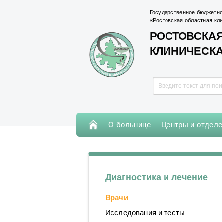
Государственное бюджетно
«Ростовская областная кл
РОСТОВСКАЯ
КЛИНИЧЕСК
О больнице
Центры и отдел
Консультативная поликлиника
Поликлиника Кардиохирургического
центра
Диагностика и лечение
Центры
Врачи
Отделения
Исследования и тесты
Лаборатории