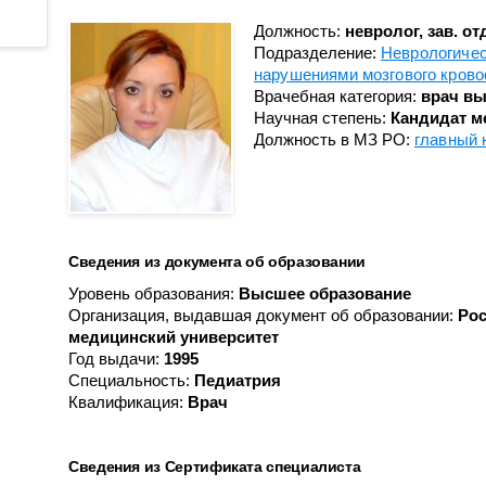
Противоопухолевой
Анестезиологии-реанимации
координации донорства
лекарственной терапии
для взрослого населения № 3
Должность:
невролог, зав. о
Подразделение:
Неврологичес
Пульмонологическое
Гастроэнтерологическое
нарушениями мозгового кров
Радионуклидной диагности
Гематологическое
Врачебная категория:
врач вы
Научная степень:
Кандидат м
Рентгенодиагностическое (
Кардиологическое
Должность в МЗ РО:
главный 
кабинетами КТ, МРТ)
Кардиологическое для
Рентгенохирургических
больных с острым
методов диагностики и
коронарным синдромом
лечения № 1
Кардиохирургическое
Рентгенохирургических
Сведения из документа об образовании
Колопроктологии
методов диагностики и
Уровень образования:
Высшее образование
лечения № 2
Мобильной кардиологической
Организация, выдавшая документ об образовании:
Рос
помощи
Травматологии и ортопедии
медицинский университет
Год выдачи:
1995
Неврологическое
Трансфузиологии
Специальность:
Педиатрия
Неврологическое для
Квалификация:
Врач
Ультразвуковой диагностик
больных с острыми
Физиотерапевтическое
нарушениями мозгового
кровообращения
Сведения из Сертификата специалиста
Функциональной диагности