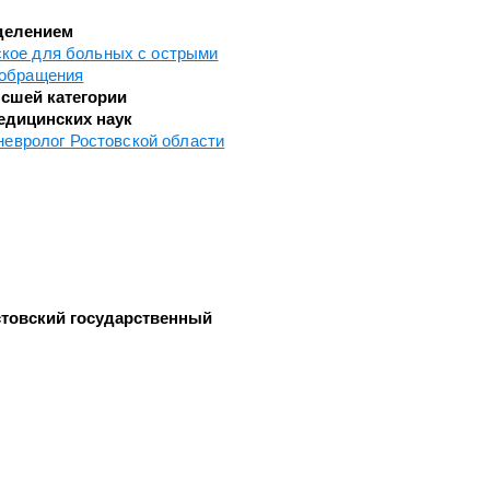
тделением
Челюстно-лицевой хирургии
кое для больных с острыми
Экстренной и плановой
ообращения
консультативной медицинской
ки
сшей категории
помощи
едицинских наук
с
невролог Ростовской области
Эндоскопическое
товский государственный
и
ки