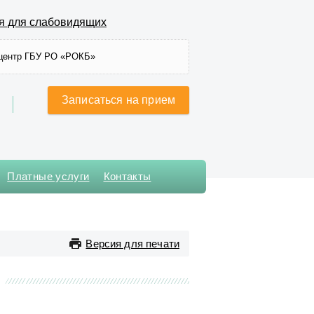
я для слабовидящих
центр ГБУ РО «РОКБ»
Записаться на прием
Платные услуги
Контакты
Хирургического лечения
сложных нарушений ритма
сердца и
Версия для печати
электрокардиостимуляции
Хирургическое № 1
Хирургическое № 2
Хирургическое № 3