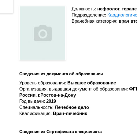
Противоопухолевой
Анестезиологии-реанимации
координации донорства
лекарственной терапии
для взрослого населения № 3
Должность:
нефролог, терапе
Подразделение:
Кардиологич
Пульмонологическое
Гастроэнтерологическое
Врачебная категория:
врач вт
Радионуклидной диагности
Гематологическое
Рентгенодиагностическое (
Кардиологическое
кабинетами КТ, МРТ)
Кардиологическое для
Рентгенохирургических
больных с острым
методов диагностики и
коронарным синдромом
лечения № 1
Кардиохирургическое
Рентгенохирургических
Сведения из документа об образовании
Колопроктологии
методов диагностики и
Уровень образования:
Высшее образование
лечения № 2
Мобильной кардиологической
Организация, выдавшая документ об образовании:
ФГ
помощи
Травматологии и ортопедии
России, г.Ростов-на-Дону
Год выдачи:
2019
Неврологическое
Трансфузиологии
Специальность:
Лечебное дело
Неврологическое для
Квалификация:
Врач-лечебник
Ультразвуковой диагностик
больных с острыми
Физиотерапевтическое
нарушениями мозгового
кровообращения
Сведения из Сертификата специалиста
Функциональной диагности