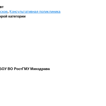
вт
Челюстно-лицевой хирургии
еское
Консультативная поликлиника
Экстренной и плановой
орой категории
консультативной медицинской
ки
помощи
с
Эндоскопическое
БОУ ВО РостГМУ Минздрава
и
ки