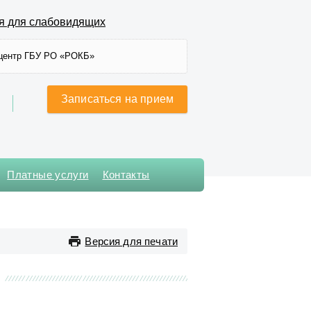
я для слабовидящих
центр ГБУ РО «РОКБ»
Записаться на прием
Платные услуги
Контакты
Хирургического лечения
сложных нарушений ритма
сердца и
Версия для печати
электрокардиостимуляции
Хирургическое № 1
Хирургическое № 2
Хирургическое № 3