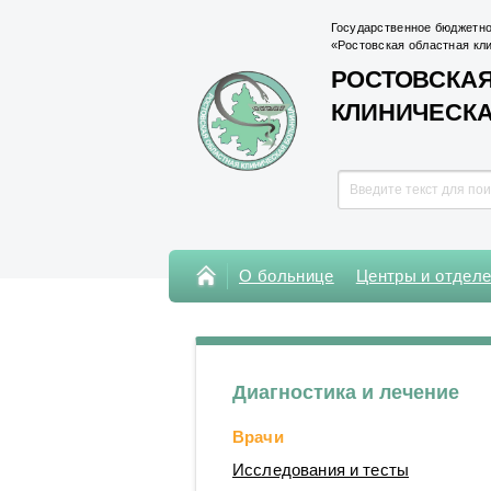
Государственное бюджетно
«Ростовская областная кл
РОСТОВСКАЯ
КЛИНИЧЕСК
О больнице
Центры и отдел
Консультативная поликлиника
Поликлиника Кардиохирургического
центра
Диагностика и лечение
Центры
Врачи
Отделения
Исследования и тесты
Лаборатории