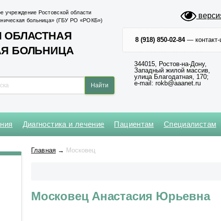
е учреждение Ростовской области
верси
иническая больница» (ГБУ РО «РОКБ»)
 ОБЛАСТНАЯ
8 (918) 850-02-84
— контакт-
АЯ БОЛЬНИЦА
344015, Ростов-на-Дону,
Западный жилой массив,
улица Благодатная, 170;
e-mail: rokb@aaanet.ru
ения
Диагностика и лечение
Пациентам
Специалистам
Нейрохирургическое
Кардиохирургический центр
Абдоминальной и
Клинико-диагностическая №1
Операционный блок № 1
Главная
→
Московец
торакальной онкологии
Оториноларингологическое
Региональный сосудистый
Клинико-диагностическая №2
Операционный блок № 2
центр
Анестезиологии-реанимации
Офтальмологическое
для взрослого населения № 1
Центр медицины катастроф
Приемное № 1
Московец Анастасия Юрьевна
Анестезиологии-реанимации
Центр неврологии
Приемное № 2
для взрослого населения № 2
Центр хирургии и