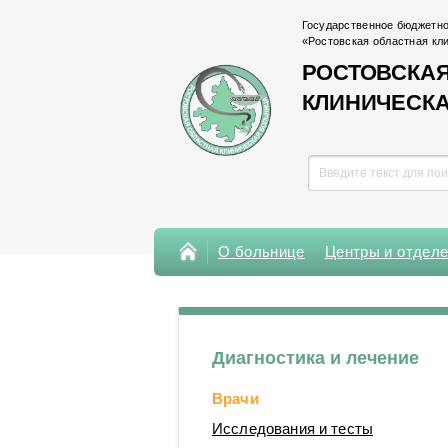
Государственное бюджетно
«Ростовская областная кл
РОСТОВСКАЯ
КЛИНИЧЕСК
О больнице
Центры и отдел
Консультативная поликлиника
Поликлиника Кардиохирургического
центра
Диагностика и лечение
Центры
Врачи
Отделения
Исследования и тесты
Лаборатории