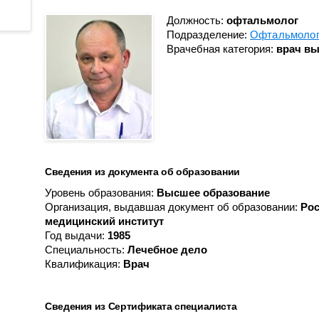
Противоопухолевой
Анестезиологии-реанимации
координации донорства
лекарственной терапии
для взрослого населения № 3
Должность:
офтальмолог
Подразделение:
Офтальмолог
Пульмонологическое
Гастроэнтерологическое
Врачебная категория:
врач вы
Радионуклидной диагности
Гематологическое
Рентгенодиагностическое (
Кардиологическое
кабинетами КТ, МРТ)
Кардиологическое для
Рентгенохирургических
больных с острым
методов диагностики и
коронарным синдромом
лечения № 1
Кардиохирургическое
Рентгенохирургических
Сведения из документа об образовании
Колопроктологии
методов диагностики и
Уровень образования:
Высшее образование
лечения № 2
Мобильной кардиологической
Организация, выдавшая документ об образовании:
Рос
помощи
Травматологии и ортопедии
медицинский институт
Год выдачи:
1985
Неврологическое
Трансфузиологии
Специальность:
Лечебное дело
Неврологическое для
Квалификация:
Врач
Ультразвуковой диагностик
больных с острыми
Физиотерапевтическое
нарушениями мозгового
кровообращения
Сведения из Сертификата специалиста
Функциональной диагности