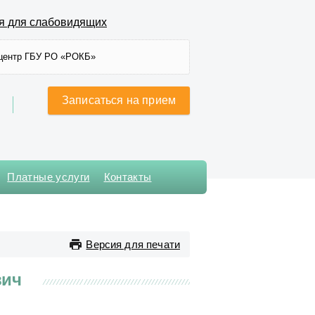
я для слабовидящих
центр ГБУ РО «РОКБ»
Записаться на прием
Платные услуги
Контакты
Хирургического лечения
сложных нарушений ритма
сердца и
Версия для печати
электрокардиостимуляции
Хирургическое № 1
вич
Хирургическое № 2
Хирургическое № 3