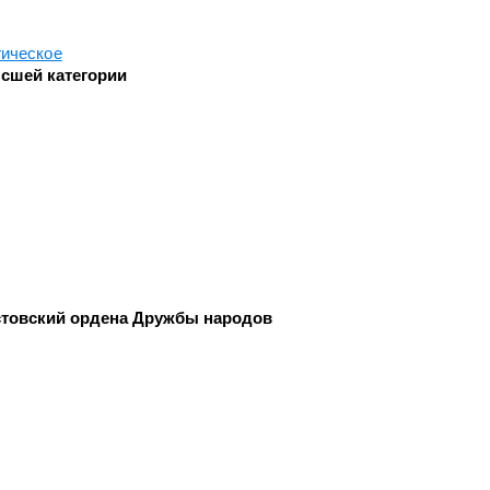
Челюстно-лицевой хирургии
ическое
Экстренной и плановой
сшей категории
консультативной медицинской
ки
помощи
с
Эндоскопическое
товский ордена Дружбы народов
и
ки