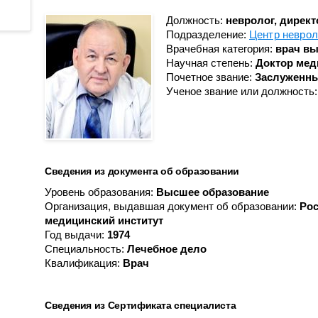
Противоопухолевой
Анестезиологии-реанимации
координации донорства
лекарственной терапии
для взрослого населения № 3
Должность:
невролог, директ
Подразделение:
Центр неврол
Пульмонологическое
Гастроэнтерологическое
Врачебная категория:
врач вы
Радионуклидной диагности
Гематологическое
Научная степень:
Доктор мед
Почетное звание:
Заслуженны
Рентгенодиагностическое (
Кардиологическое
Ученое звание или должность
кабинетами КТ, МРТ)
Кардиологическое для
Рентгенохирургических
больных с острым
методов диагностики и
коронарным синдромом
лечения № 1
Кардиохирургическое
Рентгенохирургических
Сведения из документа об образовании
Колопроктологии
методов диагностики и
Уровень образования:
Высшее образование
лечения № 2
Мобильной кардиологической
Организация, выдавшая документ об образовании:
Рос
помощи
Травматологии и ортопедии
медицинский институт
Год выдачи:
1974
Неврологическое
Трансфузиологии
Специальность:
Лечебное дело
Неврологическое для
Квалификация:
Врач
Ультразвуковой диагностик
больных с острыми
Физиотерапевтическое
нарушениями мозгового
кровообращения
Сведения из Сертификата специалиста
Функциональной диагности