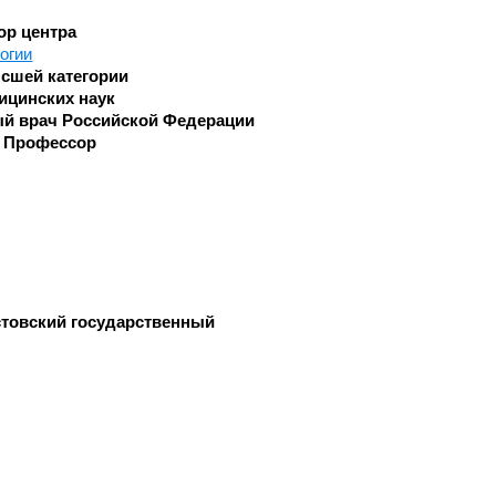
ор центра
Челюстно-лицевой хирургии
огии
Экстренной и плановой
сшей категории
консультативной медицинской
ки
ицинских наук
помощи
й врач Российской Федерации
с
:
Профессор
Эндоскопическое
товский государственный
и
ки