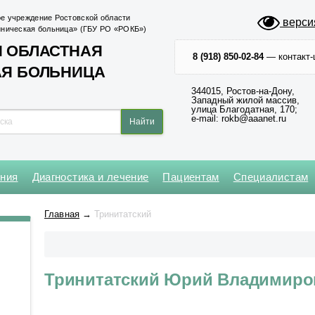
е учреждение Ростовской области
верси
иническая больница» (ГБУ РО «РОКБ»)
 ОБЛАСТНАЯ
8 (918) 850-02-84
— контакт-
АЯ БОЛЬНИЦА
344015, Ростов-на-Дону,
Западный жилой массив,
улица Благодатная, 170;
e-mail: rokb@aaanet.ru
ения
Диагностика и лечение
Пациентам
Специалистам
Нейрохирургическое
Кардиохирургический центр
Абдоминальной и
Клинико-диагностическая №1
Операционный блок № 1
Главная
→
Тринитатский
торакальной онкологии
Оториноларингологическое
Региональный сосудистый
Клинико-диагностическая №2
Операционный блок № 2
центр
Анестезиологии-реанимации
Офтальмологическое
для взрослого населения № 1
Центр медицины катастроф
Приемное № 1
Тринитатский Юрий Владимиро
Анестезиологии-реанимации
Центр неврологии
Приемное № 2
для взрослого населения № 2
Центр хирургии и