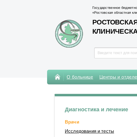
Государственное бюджетно
«Ростовская областная кл
РОСТОВСКАЯ
КЛИНИЧЕСК
О больнице
Центры и отдел
Консультативная поликлиника
Поликлиника Кардиохирургического
центра
Диагностика и лечение
Центры
Врачи
Отделения
Исследования и тесты
Лаборатории