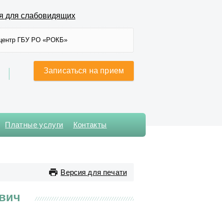
я для слабовидящих
центр ГБУ РО «РОКБ»
Записаться на прием
Платные услуги
Контакты
Хирургического лечения
сложных нарушений ритма
сердца и
Версия для печати
электрокардиостимуляции
Хирургическое № 1
вич
Хирургическое № 2
Хирургическое № 3