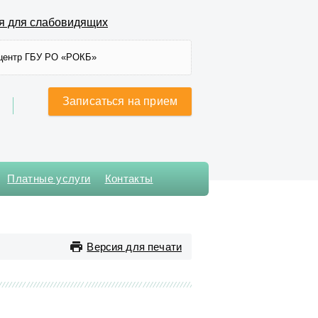
я для слабовидящих
центр ГБУ РО «РОКБ»
Записаться на прием
Платные услуги
Контакты
Хирургического лечения
сложных нарушений ритма
сердца и
Версия для печати
электрокардиостимуляции
Хирургическое № 1
Хирургическое № 2
Хирургическое № 3