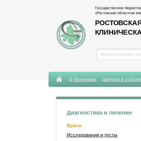
Государственное бюджетно
«Ростовская областная кл
РОСТОВСКАЯ
КЛИНИЧЕСК
О больнице
Центры и отдел
Консультативная поликлиника
Поликлиника Кардиохирургического
центра
Диагностика и лечение
Центры
Врачи
Отделения
Исследования и тесты
Лаборатории