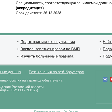
Специальность, соответствующая занимаемой должно
(аккредитация)
Срок действия:
26.12.2028
Подготовиться к консультации
Найт
Воспользоваться правом на ВМП
Подг
Изучить больничные правила
Подг
ьных данных
Разъяснения по веб-браузерам
ивная ссылка на страницу обязательна
ждение Ростовской области
ьница» (ГБУ РО «РОКБ»)
Поддержка сайта - Ra-Don.ru