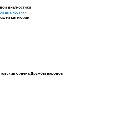
овой диагностики
Челюстно-лицевой хирургии
ой диагностики
Экстренной и плановой
сшей категории
консультативной медицинской
ки
помощи
с
Эндоскопическое
товский ордена Дружбы народов
и
ки