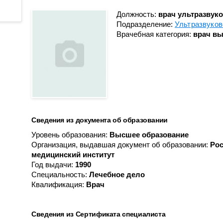
Противоопухолевой
Анестезиологии-реанимации
координации донорства
лекарственной терапии
для взрослого населения № 3
Должность:
врач ультразвук
Подразделение:
Ультразвуков
Пульмонологическое
Гастроэнтерологическое
Врачебная категория:
врач вы
Радионуклидной диагности
Гематологическое
Рентгенодиагностическое (
Кардиологическое
кабинетами КТ, МРТ)
Кардиологическое для
Рентгенохирургических
больных с острым
методов диагностики и
коронарным синдромом
лечения № 1
Кардиохирургическое
Рентгенохирургических
Сведения из документа об образовании
Колопроктологии
методов диагностики и
Уровень образования:
Высшее образование
лечения № 2
Мобильной кардиологической
Организация, выдавшая документ об образовании:
Рос
помощи
Травматологии и ортопедии
медицинский институт
Год выдачи:
1990
Неврологическое
Трансфузиологии
Специальность:
Лечебное дело
Неврологическое для
Квалификация:
Врач
Ультразвуковой диагностик
больных с острыми
Физиотерапевтическое
нарушениями мозгового
кровообращения
Сведения из Сертификата специалиста
Функциональной диагности