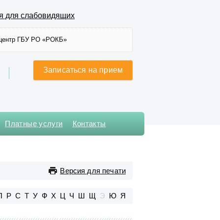
я для слабовидящих
центр ГБУ РО «РОКБ»
Записаться на прием
Платные услуги
Контакты
Хирургического лечения
сложных нарушений ритма
сердца и
Версия для печати
электрокардиостимуляции
Хирургическое № 1
П
Р
С
Т
У
Ф
Х
Ц
Ч
Ш
Щ
Э
Ю
Я
Хирургическое № 2
Хирургическое № 3