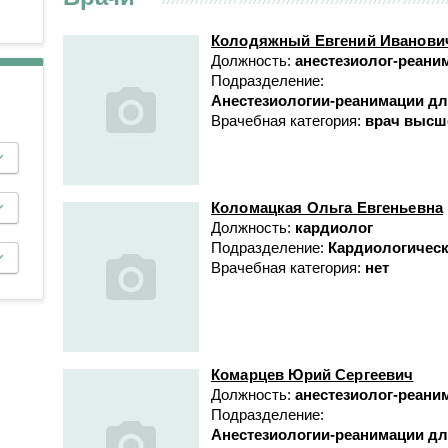
Противоопухолевой
Анестезиологии-реанимации
координации донорства
лекарственной терапии
для взрослого населения № 3
Колодяжный Евгений Иванови
Пульмонологическое
Гастроэнтерологическое
Должность:
анестезиолог-реани
Подразделение:
Радионуклидной диагности
Гематологическое
Анестезиологии-реанимации дл
Рентгенодиагностическое (
Кардиологическое
Врачебная категория:
врач высш
кабинетами КТ, МРТ)
Кардиологическое для
Рентгенохирургических
больных с острым
методов диагностики и
коронарным синдромом
лечения № 1
Коломацкая Ольга Евгеньевна
Кардиохирургическое
Должность:
кардиолог
Рентгенохирургических
Подразделение:
Кардиологичес
Колопроктологии
методов диагностики и
Врачебная категория:
нет
лечения № 2
Мобильной кардиологической
помощи
Травматологии и ортопедии
Неврологическое
Трансфузиологии
Неврологическое для
Ультразвуковой диагностик
Комарцев Юрий Сергеевич
больных с острыми
Должность:
анестезиолог-реани
Физиотерапевтическое
нарушениями мозгового
Подразделение:
кровообращения
Функциональной диагности
Анестезиологии-реанимации дл