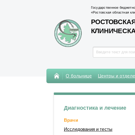
Государственное бюджетно
«Ростовская областная кл
РОСТОВСКАЯ
КЛИНИЧЕСК
О больнице
Центры и отдел
Консультативная поликлиника
Поликлиника Кардиохирургического
центра
Диагностика и лечение
Центры
Врачи
Отделения
Исследования и тесты
Лаборатории