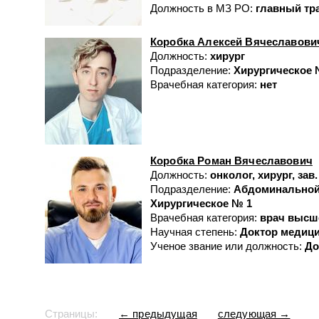
Должность в МЗ РО:
главный тр
Коробка Алексей Вячеславови
Должность:
хирург
Подразделение:
Хирургическое 
Врачебная категория:
нет
Коробка Роман Вячеславович
Должность:
онколог, хирург, зав
Подразделение:
Абдоминальной 
Хирургическое № 1
Врачебная категория:
врач высш
Научная степень:
Доктор медици
Ученое звание или должность:
До
Страницы:
← предыдущая
следующая →