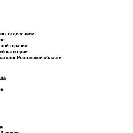
 зав. отделением
ое
ной терапии
ей категории
матолог Ростовской области
вна
ое
ич
й хирург