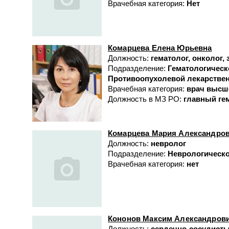
Врачебная категория:
Нет
Комарцева Елена Юрьевна
Должность:
гематолог, онколог,
Подразделение:
Гематологическ
Противоопухолевой лекарствен
Врачебная категория:
врач высш
Должность в МЗ РО:
главный ге
Комарцева Мария Александро
Должность:
невролог
Подразделение:
Неврологическ
Врачебная категория:
нет
Кононов Максим Александров
Должность:
сердечно-сосудисты