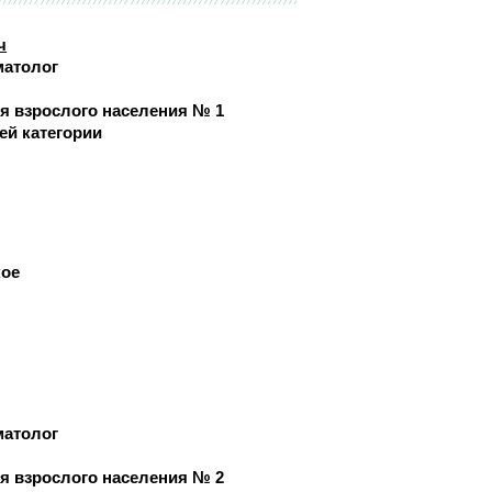
Челюстно-лицевой хирургии
ч
матолог
Экстренной и плановой
консультативной медицинской
ки
я взрослого населения № 1
помощи
с
ей категории
Эндоскопическое
кое
и
матолог
ки
я взрослого населения № 2