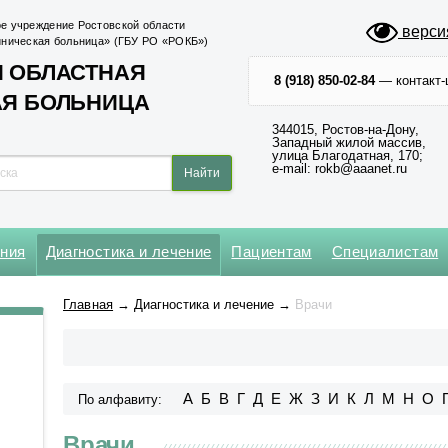
е учреждение Ростовской области
верси
иническая больница» (ГБУ РО «РОКБ»)
 ОБЛАСТНАЯ
8 (918) 850-02-84
— контакт-
АЯ БОЛЬНИЦА
344015, Ростов-на-Дону,
Западный жилой массив,
улица Благодатная, 170;
e-mail: rokb@aaanet.ru
ения
Диагностика и лечение
Пациентам
Специалистам
Нейрохирургическое
Кардиохирургический центр
Абдоминальной и
Клинико-диагностическая №1
Операционный блок № 1
Главная
→
Диагностика и лечение
→
Врачи
торакальной онкологии
Оториноларингологическое
Региональный сосудистый
Клинико-диагностическая №2
Операционный блок № 2
центр
Анестезиологии-реанимации
Офтальмологическое
для взрослого населения № 1
Центр медицины катастроф
Приемное № 1
А
Б
В
Г
Д
Е
Ж
З
И
К
Л
М
Н
О
По алфавиту:
Анестезиологии-реанимации
Центр неврологии
Приемное № 2
для взрослого населения № 2
Врачи
Центр хирургии и