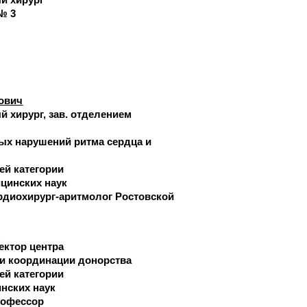
№ 3
ович
 хирург, зав. отделением
ых нарушений ритма сердца и
ей категории
цинских наук
рдиохирург-аритмолог Ростовской
ч
ректор центра
 и координации донорства
ей категории
нских наук
офессор