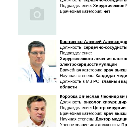
Подразделение:
Хирургическое 
Врачебная категория:
нет
Корниенко Алексей Александр
Должность:
сердечно-сосудистый
Подразделение:
Хирургического лечения сложн
электрокардиостимуляции
Врачебная категория:
врач высш
Научная степень:
Кандидат меди
Должность в МЗ РО:
главный ка
области
Коробка Вячеслав Леонидови
Должность:
онколог, хирург, ди
Подразделение:
Центр хирургии
Врачебная категория:
врач высш
Научная степень:
Доктор медици
Ученое звание или должность:
Пр