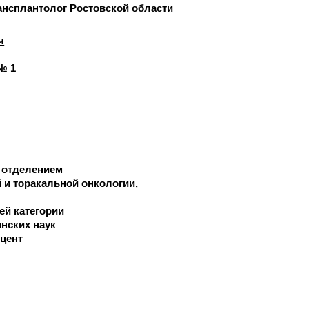
ансплантолог Ростовской области
ч
№ 1
. отделением
и торакальной онкологии
ей категории
нских наук
цент