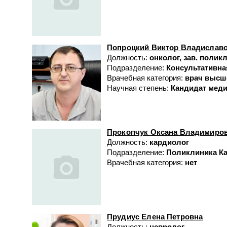
Попроцкий Виктор Владислав
Должность:
онколог, зав. полик
Подразделение:
Консультативна
Врачебная категория:
врач высш
Научная степень:
Кандидат меди
Прокопчук Оксана Владимиро
Должность:
кардиолог
Подразделение:
Поликлиника Ка
Врачебная категория:
нет
Прудиус Елена Петровна
Должность:
невролог