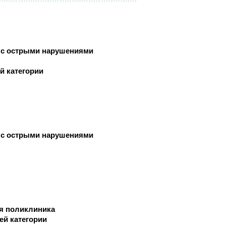
Челюстно-лицевой хирургии
Экстренной и плановой
консультативной медицинской
ки
 с острыми нарушениями
помощи
с
Эндоскопическое
й категории
 с острыми нарушениями
и
я поликлиника
ки
ей категории