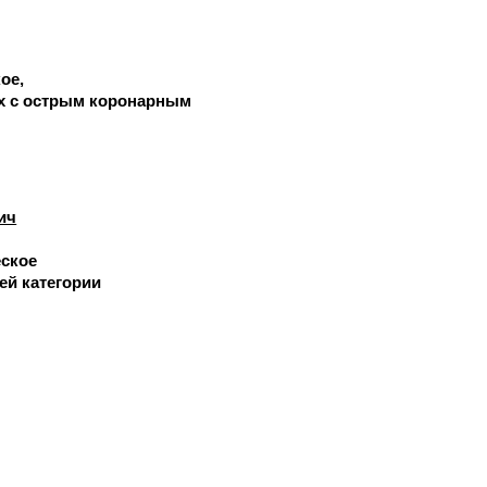
кое
х с острым коронарным
ич
ское
ей категории