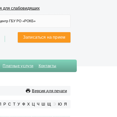
я для слабовидящих
центр ГБУ РО «РОКБ»
Записаться на прием
Платные услуги
Контакты
Хирургического лечения
сложных нарушений ритма
сердца и
Версия для печати
электрокардиостимуляции
Хирургическое № 1
П
Р
С
Т
У
Ф
Х
Ц
Ч
Ш
Щ
Э
Ю
Я
Хирургическое № 2
Хирургическое № 3