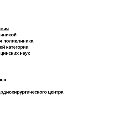
ович
линикой
я поликлиника
ей категории
цинских наук
вна
рдиохирургического центра