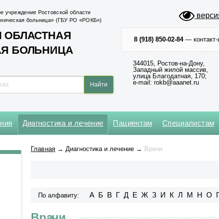
е учреждение Ростовской области
верси
иническая больница» (ГБУ РО «РОКБ»)
 ОБЛАСТНАЯ
8 (918) 850-02-84
— контакт-
АЯ БОЛЬНИЦА
344015, Ростов-на-Дону,
Западный жилой массив,
улица Благодатная, 170;
e-mail: rokb@aaanet.ru
ения
Диагностика и лечение
Пациентам
Специалистам
Нейрохирургическое
Кардиохирургический центр
Абдоминальной и
Клинико-диагностическая №1
Операционный блок № 1
Главная
→
Диагностика и лечение
→
Врачи
торакальной онкологии
Оториноларингологическое
Региональный сосудистый
Клинико-диагностическая №2
Операционный блок № 2
центр
Анестезиологии-реанимации
Офтальмологическое
для взрослого населения № 1
Центр медицины катастроф
Приемное № 1
А
Б
В
Г
Д
Е
Ж
З
И
К
Л
М
Н
О
По алфавиту:
Анестезиологии-реанимации
Центр неврологии
Приемное № 2
для взрослого населения № 2
Врачи
Центр хирургии и