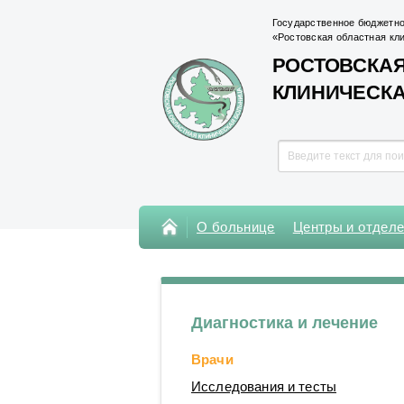
Государственное бюджетно
«Ростовская областная кл
РОСТОВСКАЯ
КЛИНИЧЕСК
О больнице
Центры и отдел
Консультативная поликлиника
Поликлиника Кардиохирургического
центра
Диагностика и лечение
Центры
Врачи
Отделения
Исследования и тесты
Лаборатории