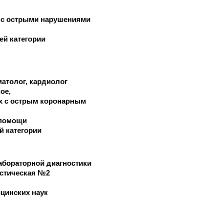
 с острыми нарушениями
ей категории
матолог, кардиолог
кое
х с острым коронарным
 помощи
й категории
абораторной диагностики
стическая №2
цинских наук