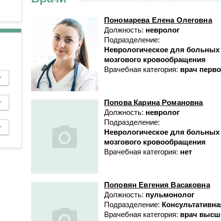
Противоопухолевой
Анестезиологии-реанимации
координации донорства
лекарственной терапии
для взрослого населения № 3
Пономарева Елена Олеговна
Пульмонологическое
Гастроэнтерологическое
Должность:
невролог
Подразделение:
Радионуклидной диагности
Гематологическое
Неврологическое для больных
Рентгенодиагностическое (
Кардиологическое
мозгового кровообращения
кабинетами КТ, МРТ)
Врачебная категория:
врач перво
Кардиологическое для
Рентгенохирургических
больных с острым
методов диагностики и
коронарным синдромом
лечения № 1
Попова Карина Романовна
Кардиохирургическое
Должность:
невролог
Рентгенохирургических
Подразделение:
Колопроктологии
методов диагностики и
Неврологическое для больных
лечения № 2
Мобильной кардиологической
мозгового кровообращения
помощи
Врачебная категория:
нет
Травматологии и ортопедии
Неврологическое
Трансфузиологии
Неврологическое для
Ультразвуковой диагностик
Поповян Евгения Васаковна
больных с острыми
Должность:
пульмонолог
Физиотерапевтическое
нарушениями мозгового
Подразделение:
Консультативна
кровообращения
Функциональной диагности
Врачебная категория:
врач высш