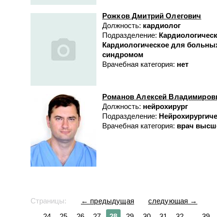
Рожков Дмитрий Олегович
Должность:
кардиолог
Подразделение:
Кардиологичес
Кардиологическое для больны
синдромом
Врачебная категория:
нет
Романов Алексей Владимиров
Должность:
нейрохирург
Подразделение:
Нейрохирургиче
Врачебная категория:
врач высш
Страницы:
← предыдущая
следующая →
…
24
25
26
27
28
29
30
31
32
…
39