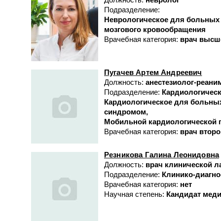
Подразделение:
Неврологическое для больных
мозгового кровообращения
Врачебная категория:
врач высш
Пугачев Артем Андреевич
Должность:
анестезиолог-реани
Подразделение:
Кардиологичес
Кардиологическое для больны
синдромом
Мобильной кардиологической
Врачебная категория:
врач второ
Резникова Галина Леонидовна
Должность:
врач клинической л
Подразделение:
Клинико-диагно
Врачебная категория:
нет
Научная степень:
Кандидат меди