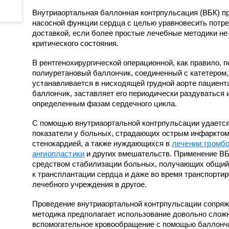
Противоопухолевой
Анестезиологии-реанимации
координации донорства
лекарственной терапии
для взрослого населения № 3
Внутриаортальная баллонная контрпульсация (ВБК) п
насосной функции сердца с целью уравновесить потре
Пульмонологическое
Гастроэнтерологическое
доставкой, если более простые лечебные методики не
критического состояния.
Радионуклидной диагности
Гематологическое
Рентгенодиагностическое (
Кардиологическое
В рентгенохирургической операционной, как правило, 
кабинетами КТ, МРТ)
полиуретановый баллончик, соединенный с катетером,
Кардиологическое для
устанавливается в нисходящей грудной аорте пациента
Рентгенохирургических
больных с острым
баллончик, заставляет его периодически раздуваться 
методов диагностики и
коронарным синдромом
определенным фазам сердечного цикла.
лечения № 1
Кардиохирургическое
Рентгенохирургических
С помощью внутриаортальной контрпульсации удается
Колопроктологии
методов диагностики и
показатели у больных, страдающих острым инфарктом
лечения № 2
стенокардией, а также нуждающихся в
лечении тромб
Мобильной кардиологической
ангиопластики
и других вмешательств. Применение В
помощи
Травматологии и ортопедии
средством стабилизации больных, получающих общий н
Неврологическое
Трансфузиологии
к трансплантации сердца и даже во время транспортир
лечебного учреждения в другое.
Неврологическое для
Ультразвуковой диагностик
больных с острыми
Проведение внутриаортальной контрпульсации сопряж
Физиотерапевтическое
нарушениями мозгового
методика предполагает использование довольно слож
кровообращения
Функциональной диагности
вспомогательное кровообращение с помощью баллончи