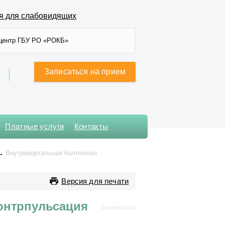
я для слабовидящих
центр ГБУ РО «РОКБ»
Записаться на прием
Платные услуги
Контакты
Хирургического лечения
→
Внутриаортальная баллонная
сложных нарушений ритма
сердца и
электрокардиостимуляции
Версия для печати
Хирургическое № 1
онтрпульсация
Хирургическое № 2
Хирургическое № 3