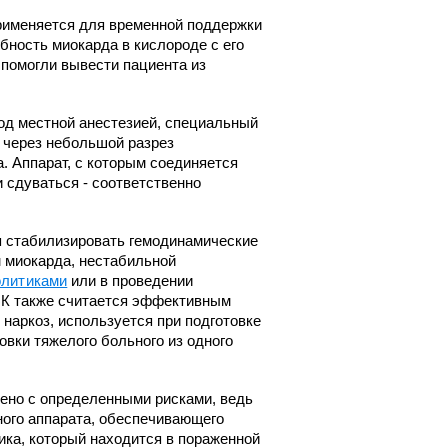
рименяется для временной поддержки
Челюстно-лицевой хирургии
бность миокарда в кислороде с его
Экстренной и плановой
 помогли вывести пациента из
консультативной медицинской
ки
помощи
с
под местной анестезией, специальный
Эндоскопическое
 через небольшой разрез
. Аппарат, с которым соединяется
и сдуваться - соответственно
 стабилизировать гемодинамические
 миокарда, нестабильной
олитиками
или в проведении
БК также считается эффективным
аркоз, используется при подготовке
овки тяжелого больного из одного
и
ено с определенными рисками, ведь
ного аппарата, обеспечивающего
ки
ка, который находится в пораженной