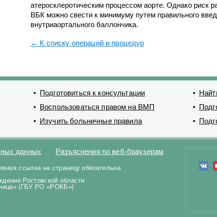
атеросклеротическим процессом аорте. Однако риск р
ВБК можно свести к минимуму путем правильного введ
внутриаортального баллончика.
← К списку операций и процедур
Подготовиться к консультации
Найт
Воспользоваться правом на ВМП
Подг
Изучить больничные правила
Подг
ьных данных
Разъяснения по веб-браузерам
ивная ссылка на страницу обязательна
ждение Ростовской области
ьница» (ГБУ РО «РОКБ»)