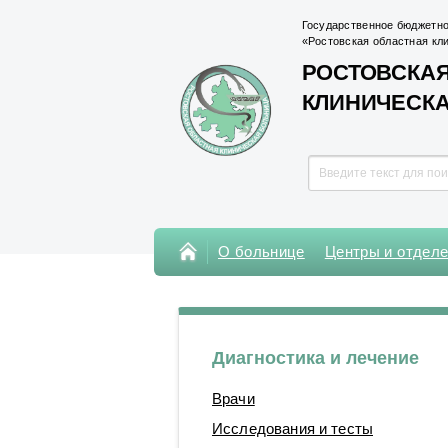
Государственное бюджетно
«Ростовская областная кл
РОСТОВСКАЯ
КЛИНИЧЕСК
О больнице
Центры и отдел
Консультативная поликлиника
Поликлиника Кардиохирургического
центра
Диагностика и лечение
Центры
Врачи
Отделения
Исследования и тесты
Лаборатории