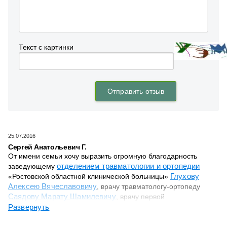
25.07.2016
Сергей Анатольевич Г.
От имени семьи хочу выразить огромную благодарность
отделением травматологии и ортопедии
заведующему
Глухову
«Ростовской областной клинической больницы»
Алексею Вячеславовичу
, врачу травматологу-ортопеду
Саядову Марату Шамилевичу
, врачу первой
Никитину Андрею
квалификационной категории
Развернуть
Станиславовичу
.