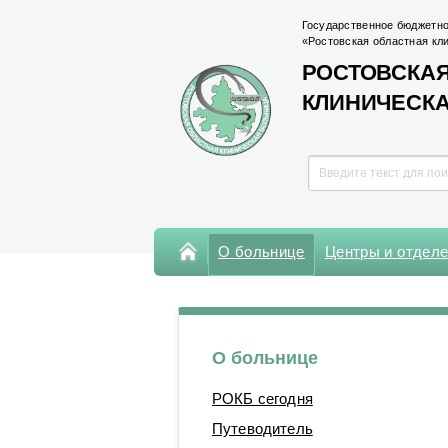
Государственное бюджетно
«Ростовская областная кл
РОСТОВСКАЯ
КЛИНИЧЕСК
О больнице
Центры и отдел
Консультативная поликлиника
Поликлиника Кардиохирургического
центра
О больнице
Центры
РОКБ сегодня
Отделения
Путеводитель
Лаборатории