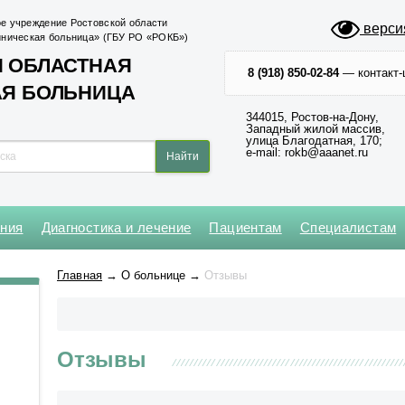
е учреждение Ростовской области
верси
иническая больница» (ГБУ РО «РОКБ»)
 ОБЛАСТНАЯ
8 (918) 850-02-84
— контакт-
АЯ БОЛЬНИЦА
344015, Ростов-на-Дону,
Западный жилой массив,
улица Благодатная, 170;
e-mail: rokb@aaanet.ru
ения
Диагностика и лечение
Пациентам
Специалистам
Нейрохирургическое
Кардиохирургический центр
Абдоминальной и
Клинико-диагностическая №1
Операционный блок № 1
Главная
→
О больнице
→
Отзывы
торакальной онкологии
Оториноларингологическое
Региональный сосудистый
Клинико-диагностическая №2
Операционный блок № 2
центр
Анестезиологии-реанимации
Офтальмологическое
для взрослого населения № 1
Центр медицины катастроф
Приемное № 1
Отзывы
Анестезиологии-реанимации
Центр неврологии
Приемное № 2
для взрослого населения № 2
Центр хирургии и