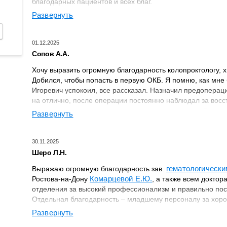
благодарных пациентов и всех благ.
Развернуть
01.12.2025
Сопов А.А.
Хочу выразить огромную благодарность колопроктологу, 
Добился, чтобы попасть в первую ОКБ. Я помню, как мне
Игоревич успокоил, все рассказал. Назначил предопера
на отлично, после операции постоянно наблюдал за восс
вопросов, которых возникало очень много и часто. Быстро
Развернуть
общаться. После выписки дал подробные рекомендации 
питанию. От всей души очень благодарен Сергею Игорев
его родителям, которые воспитали такого профессионала
30.11.2025
и очень добродушного человека. Большое спасибо за о
Шеро Л.Н.
помощь!
гематологическ
Выражаю огромную благодарность зав.
Комарцевой Е.Ю.
Ростова-на-Дону
, а также всем докто
отделения за высокий профессионализм и правильно пос
Отдельная благодарность
–
младшему персоналу за хорош
Пусть в этом мире станет больше таких замечательных л
Развернуть