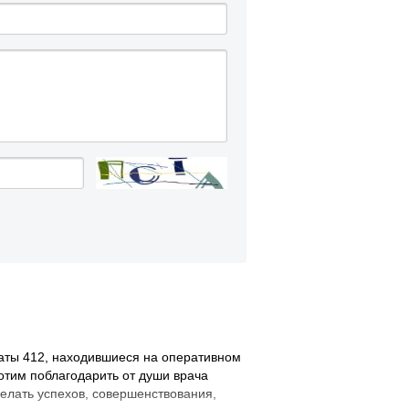
Челюстно-лицевой хирургии
Экстренной и плановой
консультативной медицинской
ки
помощи
с
Эндоскопическое
и
латы 412, находившиеся на оперативном
отим поблагодарить от души врача
елать успехов, совершенствования,
ки