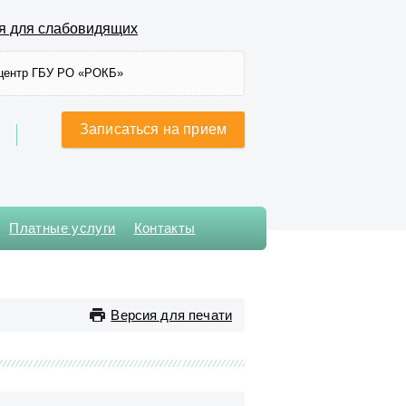
я для слабовидящих
центр ГБУ РО «РОКБ»
Записаться на прием
Платные услуги
Контакты
Хирургического лечения
сложных нарушений ритма
сердца и
Версия для печати
электрокардиостимуляции
Хирургическое № 1
Хирургическое № 2
Хирургическое № 3