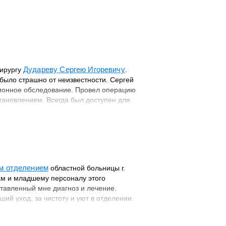
Дудареву Сергею Игоревичу
хирургу
.
 было страшно от неизвестности. Сергей
ционное обследование. Провел операцию
тановлением. Всегда был доступен для
 поставил на ноги. Легко было
по дальнейшему восстановлению и
ичу за проведенную операцию, а также
 своего дела, доктора с большой буквы
казанную своевременно медицинскую
им отделением
областной больницы г.
рам и младшему персоналу этого
тавленный мне диагноз и лечение.
ий уход, за чистоту и уют в отделении.
юдей!
Пациентка Шеро Л.Н.