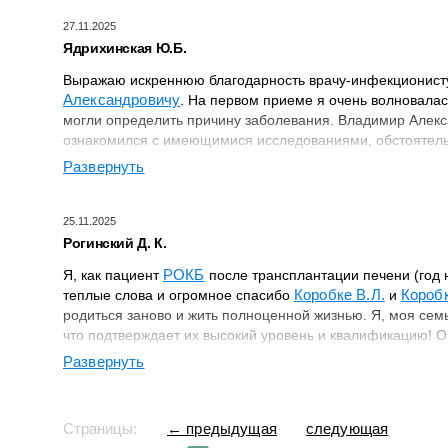
27.11.2025
Ядрихинская Ю.Б.
Выражаю искреннюю благодарность врачу-инфекционис
Александровичу
. На первом приеме я очень волновалась
могли определить причину заболевания. Владимир Алек
ознакомился с имеющимися исследованиями, обстоятельн
какого-либо страшного диагноза (некорректно озвученн
Развернуть
обычной поликлинике), потому что общая картина говори
инфекции. И задача состоит в том, чтобы ее найти. Кон
была безупречна по всем пунктам: 1. Высочайший урове
25.11.2025
Умение донести до пациента доступным языком ключев
Рогинский Д. К.
ситуации со здоровьем 3. Редкая способность успокоить 
РОКБ
Я, как пациент
после трансплантации печени (год н
выздоровление. Человеколюбие и эмпатия, интеллигентно
Коробке В.Л.
Коробк
теплые слова и огромное спасибо
и
назначенные исследования. Особо хочется отметить раб
родиться заново и жить полноценной жизнью. Я, моя сем
Елескиной Жанны Анатольевны
, которая перед повторн
что подтверждает их высокий уровень и квалификацию! Оч
мне время, с уважением ответила на имеющиеся вопросы
комментариям на сайте, где пишут грязь люди, не пережи
Развернуть
огромным уважением и признательностью, Рогинские!
Страницы:
← предыдущая
следующая