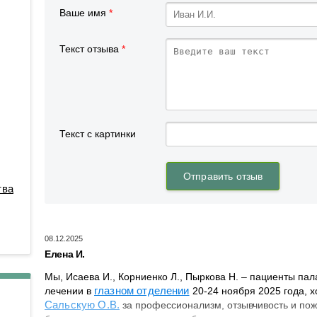
Противоопухолевой
Анестезиологии-реанимации
координации донорства
Ваше имя
*
лекарственной терапии
для взрослого населения № 3
Пульмонологическое
Гастроэнтерологическое
Текст отзыва
*
Радионуклидной диагности
Гематологическое
Рентгенодиагностическое (
Кардиологическое
кабинетами КТ, МРТ)
Кардиологическое для
Рентгенохирургических
больных с острым
методов диагностики и
коронарным синдромом
лечения № 1
Кардиохирургическое
Рентгенохирургических
Колопроктологии
методов диагностики и
тва
лечения № 2
Мобильной кардиологической
помощи
Травматологии и ортопедии
Неврологическое
08.12.2025
Трансфузиологии
Елена И.
Неврологическое для
Ультразвуковой диагностик
больных с острыми
Мы, Исаева И., Корниенко Л., Пыркова Н. – пациенты па
Физиотерапевтическое
нарушениями мозгового
глазном отделении
лечении в
20-24 ноября 2025 года, х
кровообращения
Сальскую О.В.
за профессионализм, отзывчивость и пож
Функциональной диагности