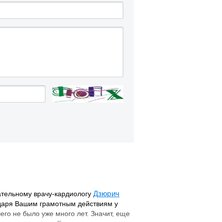
Челюстно-лицевой хирургии
Экстренной и плановой
консультативной медицинской
ки
помощи
с
Эндоскопическое
и
Дзюрич
тельному врачу-кардиологу
одаря Вашим грамотным действиям у
его не было уже много лет. Значит, еще
ки