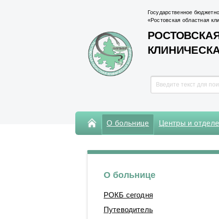
Государственное бюджетно
«Ростовская областная кл
РОСТОВСКАЯ
КЛИНИЧЕСК
О больнице
Центры и отдел
Консультативная поликлиника
Поликлиника Кардиохирургического
центра
О больнице
Центры
РОКБ сегодня
Отделения
Путеводитель
Лаборатории