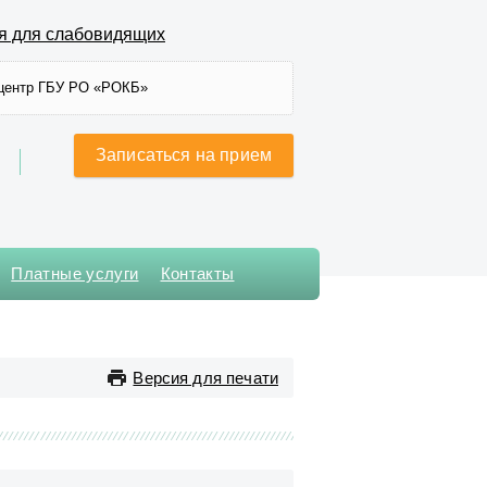
я для слабовидящих
центр ГБУ РО «РОКБ»
Записаться на прием
Платные услуги
Контакты
Хирургического лечения
сложных нарушений ритма
сердца и
Версия для печати
электрокардиостимуляции
Хирургическое № 1
Хирургическое № 2
Хирургическое № 3