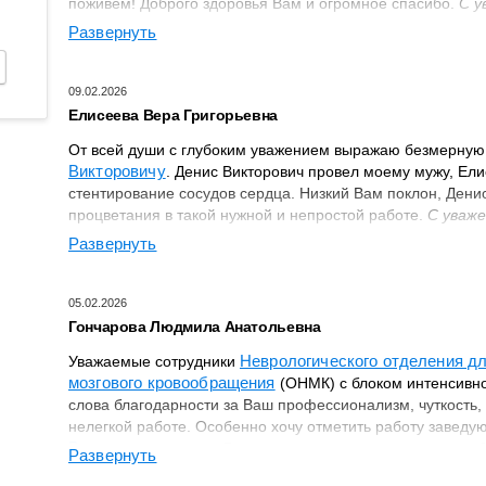
поживем! Доброго здоровья Вам и огромное спасибо.
С у
Развернуть
09.02.2026
Елисеева Вера Григорьевна
От всей души с глубоким уважением выражаю безмерную
Викторовичу
. Денис Викторович провел моему мужу, Ели
стентирование сосудов сердца. Низкий Вам поклон, Дени
процветания в такой нужной и непростой работе.
С уваже
Развернуть
05.02.2026
Гончарова Людмила Анатольевна
Неврологического отделения д
Уважаемые сотрудники
мозгового кровообращения
(ОНМК) с блоком интенсивно
слова благодарности за Ваш профессионализм, чуткость
нелегкой работе. Особенно хочу отметить работу завед
Владимировны
, под Вашим руководством отделение раб
Развернуть
где каждый сотрудник, начиная от санитарки и до специа