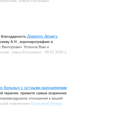
важением, семья Елисеевых.
Дзюричу Денису
 благодарность
сееву А.Н., коронарографию и
с Викторович. Успехов Вам и
нием, семья Елисеевых. 09.02.2026 г.
ля больных с острыми нарушениями
й терапии, примите самые искренние
, неравнодушное отношения к вашей
Кладовой Ирины
ующей отделением
отает, как один слаженный механизм,
листа высшего уровня,