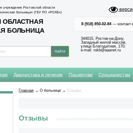
е учреждение Ростовской области
верси
иническая больница» (ГБУ РО «РОКБ»)
 ОБЛАСТНАЯ
8 (918) 850-02-84
— контакт-
АЯ БОЛЬНИЦА
344015, Ростов-на-Дону,
Западный жилой массив,
улица Благодатная, 170;
e-mail: rokb@aaanet.ru
ения
Диагностика и лечение
Пациентам
Специалистам
Нейрохирургическое
Кардиохирургический центр
Абдоминальной и
Клинико-диагностическая №1
Операционный блок № 1
Главная
→
О больнице
→
Отзывы
торакальной онкологии
Оториноларингологическое
Региональный сосудистый
Клинико-диагностическая №2
Операционный блок № 2
центр
Анестезиологии-реанимации
Офтальмологическое
для взрослого населения № 1
Центр медицины катастроф
Приемное № 1
Отзывы
Анестезиологии-реанимации
Центр неврологии
Приемное № 2
для взрослого населения № 2
Центр хирургии и