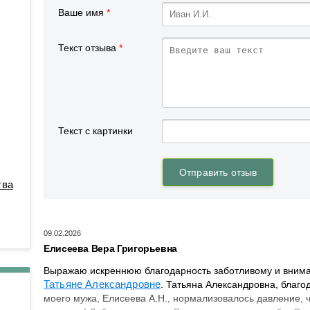
Противоопухолевой
Анестезиологии-реанимации
координации донорства
Ваше имя
*
лекарственной терапии
для взрослого населения № 3
Пульмонологическое
Гастроэнтерологическое
Текст отзыва
*
Радионуклидной диагности
Гематологическое
Рентгенодиагностическое (
Кардиологическое
кабинетами КТ, МРТ)
Кардиологическое для
Рентгенохирургических
больных с острым
методов диагностики и
коронарным синдромом
лечения № 1
Кардиохирургическое
Рентгенохирургических
Колопроктологии
методов диагностики и
тва
лечения № 2
Мобильной кардиологической
помощи
Травматологии и ортопедии
Неврологическое
09.02.2026
Трансфузиологии
Елисеева Вера Григорьевна
Неврологическое для
Ультразвуковой диагностик
больных с острыми
Выражаю искреннюю благодарность заботливому и внима
Физиотерапевтическое
нарушениями мозгового
Татьяне Александровне
. Татьяна Александровна, благ
кровообращения
моего мужа, Елисеева А.Н., нормализовалось давление, ч
Функциональной диагности