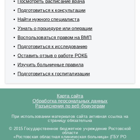
Посмотреть расписание врача
я почувствовала улучшение. Рекомендую Анистратова Павла
Подготовиться к консультации
Александровича как квалифицированного специалиста,
который действительно заботится о пациентах. Обязательно
Найти нужного специалиста
обращусь снова при необходимости и буду рекомендовать его
Узнать о процедуре или операции
своим знакомым.
Воспользоваться правом на ВМП
Подготовиться к исследованию
Оставить отзыв о работе РОКБ
Изучить больничные правила
Подготовиться к госпитализации
Карта сайта
Обработка персональных данных
Разъяснения по веб-браузерам
При использовании материалов сайта активная ссылка на
страницу обязательна
© 2015 Государственное бюджетное учреждение Ростовской
области
«Ростовская областная клиническая больница» (ГБУ РО