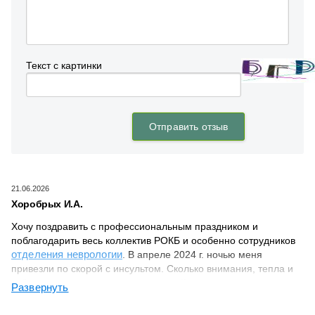
21.06.2026
Хоробрых И.А.
Хочу поздравить с профессиональным праздником и
поблагодарить весь коллектив РОКБ и особенно сотрудников
отделения неврологии
. В апреле 2024 г. ночью меня
привезли по скорой с инсультом. Сколько внимания, тепла и
заботы отдают они пациентам, порой совершенно
Развернуть
беспомощным, перепуганным случившимся. И доктора, и
медсестры, и санитарочки – все без исключения! Огромное