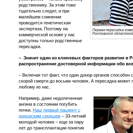
родственнику. За этим тоже
тщательно следят, и при
малейшем сомнении
проводится генетическая
экспертиза. Поэтому на
Первая пересадка комп
Ростовской областной 
коммерческой основе у нас
доступны только родственные
пересадки.
– Значит один из ключевых факторов развития в Р
распространение достоверной информации обо всем
– Включая тот факт, что один донор органов способен 
скорой смерти до восьми человек. А пересадка может
любому из нас.
Например, даже недолеченная
ангина в состоянии погубить
почки.
Наш первый пациент с
д
онорским сердцем
– 33-летний
молодой человек – еще за пару
лет до трансплантации понятия