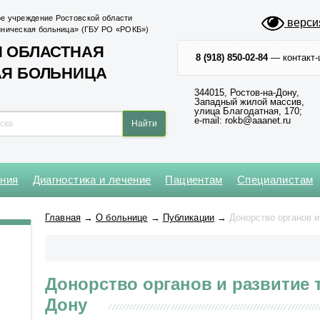
е учреждение Ростовской области
верси
иническая больница» (ГБУ РО «РОКБ»)
 ОБЛАСТНАЯ
8 (918) 850-02-84
— контакт-
АЯ БОЛЬНИЦА
344015, Ростов-на-Дону,
Западный жилой массив,
улица Благодатная, 170;
e-mail: rokb@aaanet.ru
ения
Диагностика и лечение
Пациентам
Специалистам
Нейрохирургическое
Кардиохирургический центр
Абдоминальной и
Клинико-диагностическая №1
Операционный блок № 1
Главная
→
О больнице
→
Публикации
→
Донорство органов и
торакальной онкологии
Оториноларингологическое
Региональный сосудистый
Клинико-диагностическая №2
Операционный блок № 2
центр
Анестезиологии-реанимации
Офтальмологическое
для взрослого населения № 1
Центр медицины катастроф
Приемное № 1
Донорство органов и развитие 
Анестезиологии-реанимации
Центр неврологии
Приемное № 2
для взрослого населения № 2
Дону
Центр хирургии и