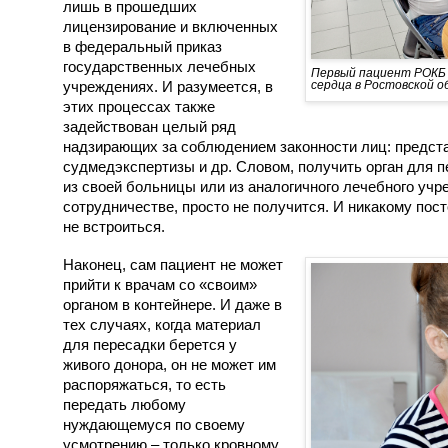
лишь в прошедших
лицензирование и включенных
в федеральный приказ
государственных лечебных
Первый пациент РОКБ ч
сердца в Ростовской о
учреждениях. И разумеется, в
этих процессах также
задействован целый ряд
надзирающих за соблюдением законности лиц: предст
судмедэкспертизы и др. Словом, получить орган для пе
из своей больницы или из аналогичного лечебного учр
сотрудничестве, просто не получится. И никакому пос
не встроиться.
Наконец, сам пациент не может
прийти к врачам со «своим»
органом в контейнере. И даже в
тех случаях, когда материал
для пересадки берется у
живого донора, он не может им
распоряжаться, то есть
передать любому
нуждающемуся по своему
усмотрению – только кровному