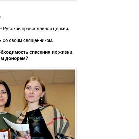
ор…
е Русской православной церкви.
ь со своим священником.
обходимость спасения их жизни,
ным донорам?