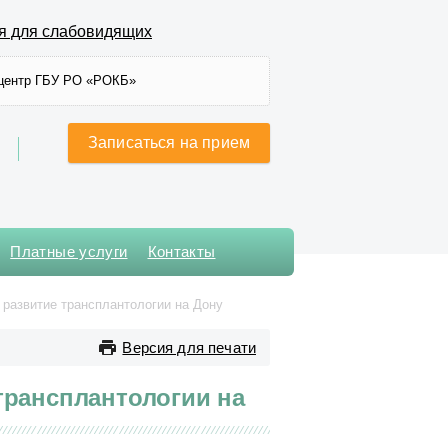
я для слабовидящих
центр ГБУ РО «РОКБ»
Записаться на прием
Платные услуги
Контакты
Хирургического лечения
 развитие трансплантологии на Дону
сложных нарушений ритма
сердца и
Версия для печати
электрокардиостимуляции
Хирургическое № 1
трансплантологии на
Хирургическое № 2
Хирургическое № 3