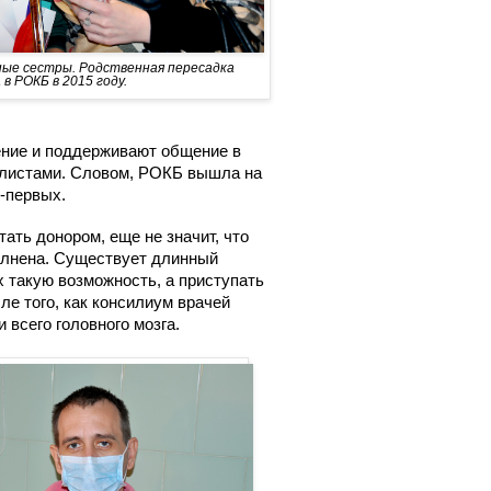
ные сестры. Родственная пересадка
в РОКБ в 2015 году.
ние и поддерживают общение в
алистами. Словом, РОКБ вышла на
о-первых.
тать донором, еще не значит, что
полнена. Существует длинный
 такую возможность, а приступать
е того, как консилиум врачей
всего головного мозга.