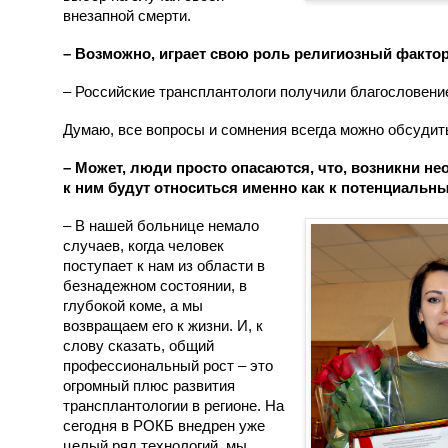
внезапной смерти.
– Возможно, играет свою роль религиозный факт
– Российские трансплантологи получили благословени
Думаю, все вопросы и сомнения всегда можно обсудит
– Может, люди просто опасаются, что, возникни не
к ним будут относиться именно как к потенциаль
– В нашей больнице немало
случаев, когда человек
поступает к нам из области в
безнадежном состоянии, в
глубокой коме, а мы
возвращаем его к жизни. И, к
слову сказать, общий
профессиональный рост – это
огромный плюс развития
трансплантологии в регионе. На
сегодня в РОКБ внедрен уже
целый ряд технологий, мы