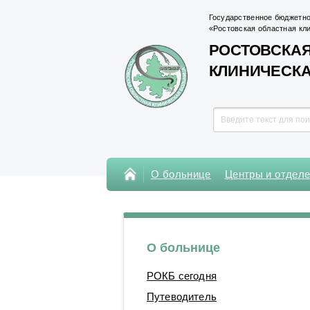
Государственное бюджетно
«Ростовская областная кл
РОСТОВСКАЯ
КЛИНИЧЕСК
О больнице
Центры и отдел
Консультативная поликлиника
Поликлиника Кардиохирургического
центра
О больнице
Центры
РОКБ сегодня
Отделения
Путеводитель
Лаборатории