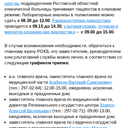
центра
, подразделения Ростовской областной
клинической больницы принимают пациентов в плановом
режиме. Лабораторные анализы в поликлинике можно
сдать
с 08.30 до 12.00
.
Радиоизотопная диагностика
проводится
с 09.15 до 14.30
,
ультразвуковая
,
лучевая и
магнитно-резонансная диагностика
–
с 09.00 до 15.00
.
В случае возникновения необходимости, обратиться к
главному врачу РОКБ, его заместителям, руководителям
консультативной службы можно лично, в соответствии со
следующим
графиком приема
:
и.о. главного врача, заместитель главного врача по
медицинской части
Агабекян Валерий Самсонович
(тел.: 297-02-64): 12.00-15.00, ежедневно, исключая
выходные и праздничные дни;
заместитель главного врача по медицинской части,
директор Регионального сосудистого центра
Хрипун
Алексей Валерьевич
(тел.: 297-02-71): 09.00-13.00,
ежедневно, исключая выходные и праздничные дни;
заместитель главного врача по сердечно-сосудистой
хирургии и трансплантологии
Кострыкин Михаил